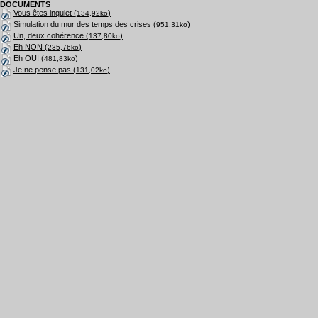
DOCUMENTS
Vous êtes inquiet (
)
134,92ko
Simulation du mur des temps des crises (
)
951,31ko
Un, deux cohérence (
)
137,80ko
Eh NON (
)
235,76ko
Eh OUI (
)
481,83ko
Je ne pense pas (
)
131,02ko